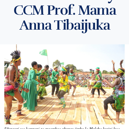
CCM Prof. Mama
Anna Tibaijuka
Ufunguzi wa kampeni za mgombea ubunge jimbo la Muleba kusini kwa