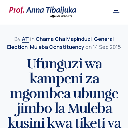
By
AT
in
Chama Cha Mapinduzi
,
General
Election
,
Muleba Constituency
on 14 Sep 2015
Ufunguzi wa
kampeni za
mgombea ubunge
jimbo la Muleba
kusini kwa tiketi ya