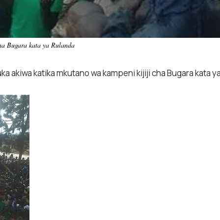
cha Bugara kata ya Rulanda
ka akiwa katika mkutano wa kampeni kijiji cha Bugara kata y