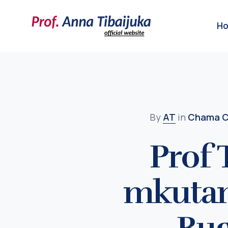
H
By
AT
in
Chama C
Prof 
mkutan