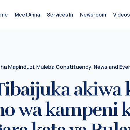
ome
Meet Anna
Services In
Newsroom
Videos
ha Mapinduzi
,
Muleba Constituency
,
News and Eve
Tibaijuka akiwa 
o wa kampeni kij